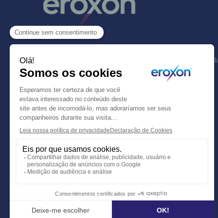
Eroxon® StimGel é um dispositivo médico para o tratamento da 
cuidadosamente a rotulagem e as instruções de utilização.