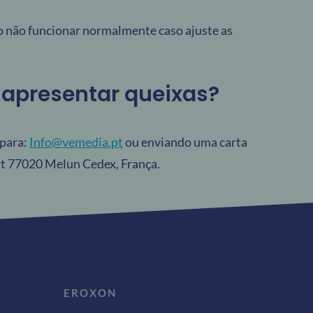
o não funcionar normalmente caso ajuste as
 apresentar queixas?
 para:
Info@vemedia.pt
ou enviando uma carta
rt 77020 Melun Cedex, França.
EROXON