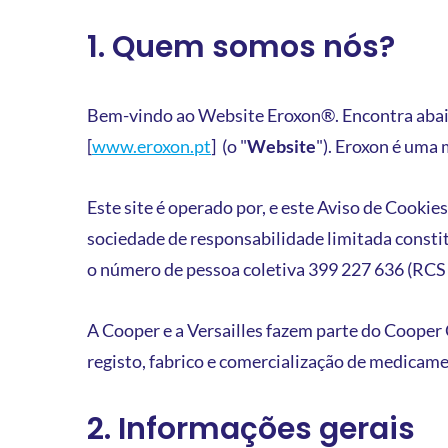
1. Quem somos nós?
Bem-vindo ao Website Eroxon®. Encontra abaixo 
[
www.eroxon.pt
] (o "
Website
"). Eroxon é uma 
Este site é operado por, e este Aviso de 
sociedade de responsabilidade limitada constit
o número de pessoa coletiva 399 227 636 (RCS
A Cooper e a Versailles fazem parte do Coope
registo, fabrico e comercialização de medicam
2. Informações gerais