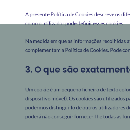
A presente Política de Cookies descreve os dife
como o utilizador pode definir esses cookies.
Na medida em que as informações recolhidas at
complementam a Política de Cookies. Pode con
3. O que são exatament
Um cookie é um pequeno ficheiro de texto col
dispositivo móvel). Os cookies são utilizados p
podermos distingui-lo de outros utilizadores d
poderá não conseguir fornecer-lhe todas as func